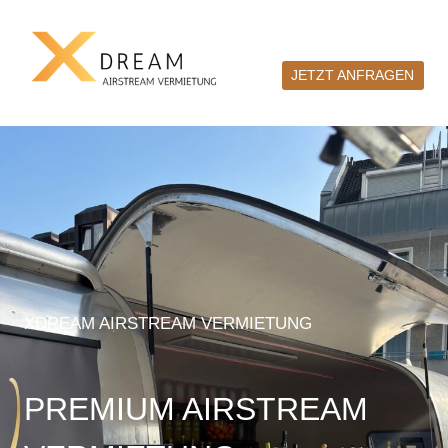
Zum
Inhalt
springen
JETZT ANFRAGEN
XDREAM AIRSTREAM VERMIETUNG
PREMIUM AIRSTREAM